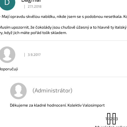
D
|
27.1.2018
Hodnocení obchodu je 5 z 5 hvězdiček.
+ Mají opravdu skvělou nabídku, nikde jsem se s podobnou nesetkala. 
Musím upozornit, že čokolády jsou chuťově úžasný a to hlavně ty italský
vy, když jich máte pořád tolik skladem.
|
3.9.2017
Hodnocení obchodu je 5 z 5 hvězdiček.
doporučuji
(Administrátor)
Děkujeme za kladné hodnocení. Kolektiv Valosimport
S
1
2
3
t
r