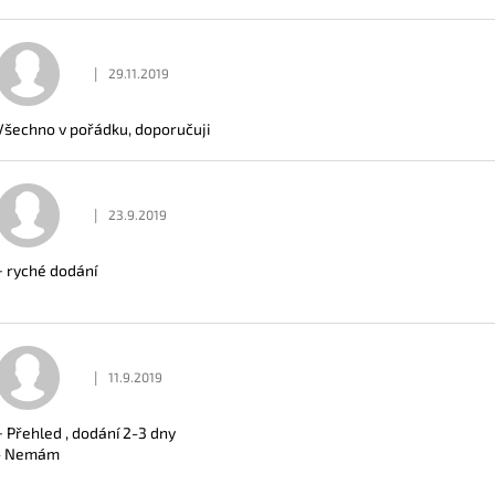
|
29.11.2019
Hodnocení obchodu je 5 z 5 hvězdiček.
Všechno v pořádku, doporučuji
|
23.9.2019
Hodnocení obchodu je 5 z 5 hvězdiček.
+ ryché dodání
|
11.9.2019
Hodnocení obchodu je 5 z 5 hvězdiček.
+ Přehled , dodání 2-3 dny
- Nemám