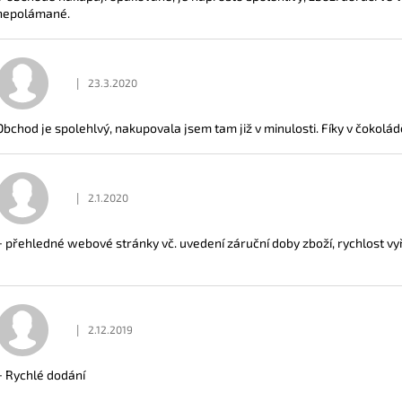
nepolámané.
|
23.3.2020
Hodnocení obchodu je 5 z 5 hvězdiček.
Obchod je spolehlvý, nakupovala jsem tam již v minulosti. Fíky v čokolád
|
2.1.2020
Hodnocení obchodu je 5 z 5 hvězdiček.
+ přehledné webové stránky vč. uvedení záruční doby zboží, rychlost vyř
|
2.12.2019
Hodnocení obchodu je 5 z 5 hvězdiček.
+ Rychlé dodání