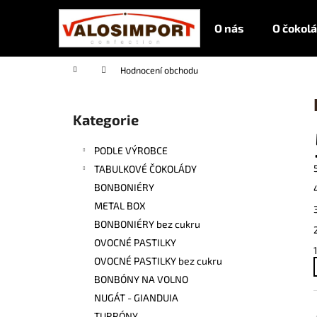
K
Přejít
O
na
O nás
O čokol
Š
obsah
Zpět
Zpět
Í
do
do
K
Domů
Hodnocení obchodu
obchodu
obchodu
P
O
S
Kategorie
Přeskočit
T
kategorie
R
PODLE VÝROBCE
A
N
TABULKOVÉ ČOKOLÁDY
N
BONBONIÉRY
Í
METAL BOX
P
A
BONBONIÉRY bez cukru
NÓMADA MLÉČNÁ ČOKOLÁDA BOX
N
LISBOA 50G
OVOCNÉ PASTILKY
E
125 Kč
OVOCNÉ PASTILKY bez cukru
L
BONBÓNY NA VOLNO
NUGÁT - GIANDUIA
TURRÓNY