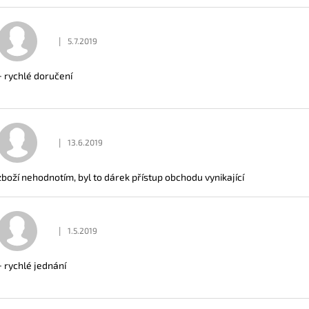
|
5.7.2019
Hodnocení obchodu je 5 z 5 hvězdiček.
+ rychlé doručení
|
13.6.2019
Hodnocení obchodu je 5 z 5 hvězdiček.
zboží nehodnotím, byl to dárek přístup obchodu vynikající
|
1.5.2019
Hodnocení obchodu je 5 z 5 hvězdiček.
+ rychlé jednání