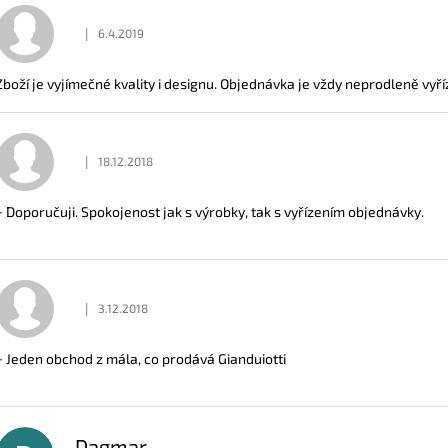
|
6.4.2019
Hodnocení obchodu je 5 z 5 hvězdiček.
Zboží je vyjímečné kvality i designu. Objednávka je vždy neprodleně vyří
|
18.12.2018
Hodnocení obchodu je 5 z 5 hvězdiček.
+ Doporučuji. Spokojenost jak s výrobky, tak s vyřízením objednávky.
|
3.12.2018
Hodnocení obchodu je 5 z 5 hvězdiček.
+ Jeden obchod z mála, co prodává Gianduiotti
Dagmar