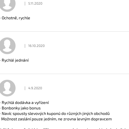
|
5.11.2020
Hodnocení obchodu je 5 z 5 hvězdiček.
S
H
+ Ochotně, rychle
O
D
N
O
C
E
|
16.10.2020
Hodnocení obchodu je 5 z 5 hvězdiček.
N
+ Rychlé jednání
|
4.9.2020
Hodnocení obchodu je 5 z 5 hvězdiček.
+ Rychlá dodávka a vyřízení
+ Bonbonky jako bonus
+ Navíc spousty slevových kuponú do různých jiných obchodů
- Možnost zaslání pouze jedním, ne zrovna levným dopravcem