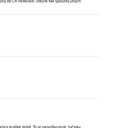
iný do ČR nedováží. Stejně tak spousty jiných
elice krátké době. To je nepoškozené, tyčinky