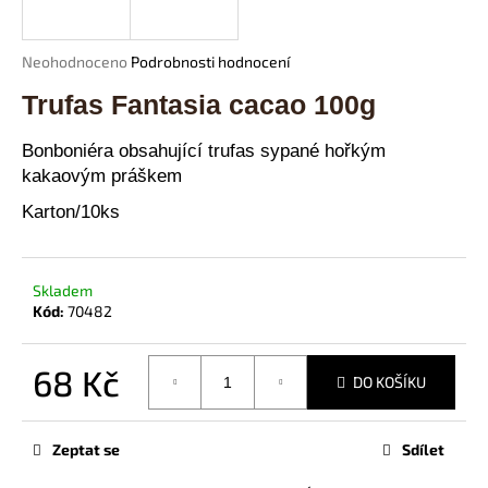
Průměrné
Neohodnoceno
Podrobnosti hodnocení
hodnocení
HLEDAT
Trufas Fantasia cacao 100g
produktu
je
0,0
Bonboniéra obsahující trufas sypané hořkým
z
kakaovým práškem
5
D
hvězdiček.
Karton/10ks
o
p
o
r
Skladem
u
Kód:
70482
č
u
68 Kč
DO KOŠÍKU
j
e
Měrná
cena:
m
Zeptat se
Sdílet
e