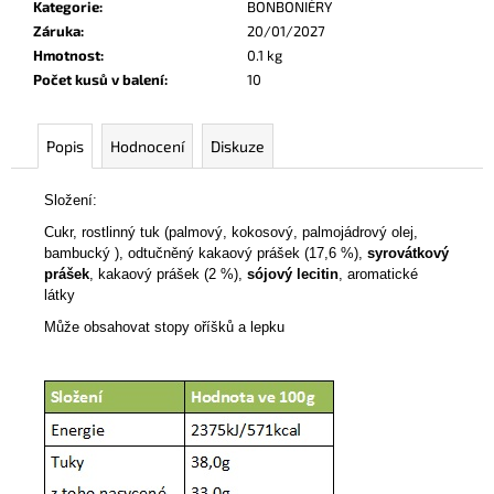
Kategorie
:
BONBONIÉRY
NÓMADA
MLÉČNÁ
Záruka
:
20/01/2027
ČOKOLÁDA
Hmotnost
:
0.1 kg
BOX
Počet kusů v balení
:
10
LISBOA
50G
125
Popis
Hodnocení
Diskuze
Kč
Složení:
Cukr, rostlinný tuk (palmový, kokosový, palmojádrový olej,
bambucký ), odtučněný kakaový prášek (17,6 %),
syrovátkový
prášek
, kakaový prášek (2 %),
sójový lecitin
, aromatické
látky
Může obsahovat stopy oříšků a lepku