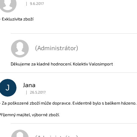
|
9.6.2017
Hodnocení obchodu je 5 z 5 hvězdiček.
S
H
+ Exkluzivita zboží
O
D
N
O
C
(Administrátor)
E
N
Děkujeme za kladné hodnocení. Kolektiv Valosimport
Jana
J
|
26.5.2017
Hodnocení obchodu je 5 z 5 hvězdiček.
+ Za poškozené zboží může dopravce. Evidentně bylo s balíkem házeno.
Příjemný majitel, výborné zboží.