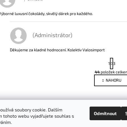
Hodnocení obchodu je 5 z 5 hvězdiček.
Výborné luxusní čokolády, skvělý dárek pro každého.
(Administrátor)
Děkujeme za kladné hodnocení. Kolektiv Valosimport
S
1
3
t
r
44
položek celke
O
á
v
NAHORU
n
l
k
o
á
v
d
á
a
n
oužívá soubory cookie. Dalším
Facebook
c
Odmítnout
í
 tohoto webu vyjadřujete souhlas s
í
váním.
p