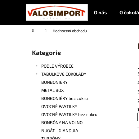
K
Přejít
O
na
O nás
O čokol
Š
obsah
Zpět
Zpět
Í
do
do
K
Domů
Hodnocení obchodu
obchodu
obchodu
P
O
S
Kategorie
Přeskočit
T
kategorie
R
PODLE VÝROBCE
A
N
TABULKOVÉ ČOKOLÁDY
N
BONBONIÉRY
Í
METAL BOX
P
A
BONBONIÉRY bez cukru
NÓMADA MLÉČNÁ ČOKOLÁDA BOX
N
LISBOA 50G
OVOCNÉ PASTILKY
E
125 Kč
OVOCNÉ PASTILKY bez cukru
L
BONBÓNY NA VOLNO
NUGÁT - GIANDUIA
TURRÓNY