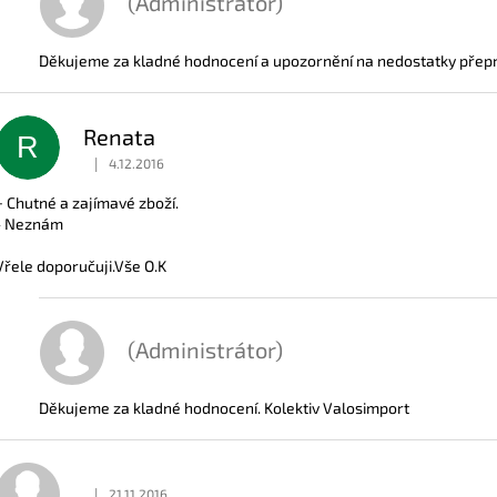
(Administrátor)
Děkujeme za kladné hodnocení a upozornění na nedostatky přepra
Renata
R
|
4.12.2016
Hodnocení obchodu je 5 z 5 hvězdiček.
+ Chutné a zajímavé zboží.
- Neznám
Vřele doporučuji.Vše O.K
(Administrátor)
Děkujeme za kladné hodnocení. Kolektiv Valosimport
|
21.11.2016