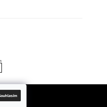
m
Souhlasím