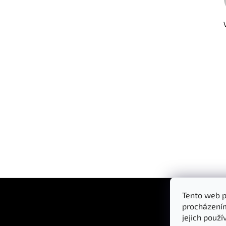
Z
Á
Tento web p
P
procházením
A
jejich použí
T