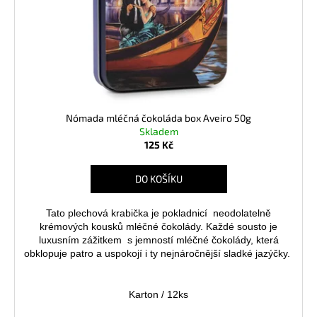
D
Ů
U
K
T
Ů
HLEDAT
Nómada mléčná čokoláda box Aveiro 50g
D
Skladem
o
125 Kč
p
o
DO KOŠÍKU
r
u
Tato plechová krabička je pokladnicí neodolatelně
č
krémových kousků mléčné čokolády.
Každé sousto je
u
luxusním zážitkem s jemností mléčné čokolády, která
j
obklopuje patro a uspokojí i ty nejnáročnější sladké jazýčky.
e
m
Karton / 12ks
e