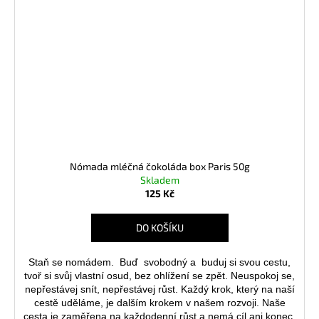
Nómada mléčná čokoláda box Paris 50g
Skladem
125 Kč
DO KOŠÍKU
Staň se
nomádem. Buď svobodný a buduj si svou cestu,
tvoř si svůj vlastní osud, bez ohlížení se zpět. Neuspokoj se,
nepřestávej snít, nepřestávej růst. Každý krok, který na naší
cestě uděláme, je dalším krokem v našem rozvoji. Naše
cesta je zaměřena na každodenní růst a nemá cíl ani konec.