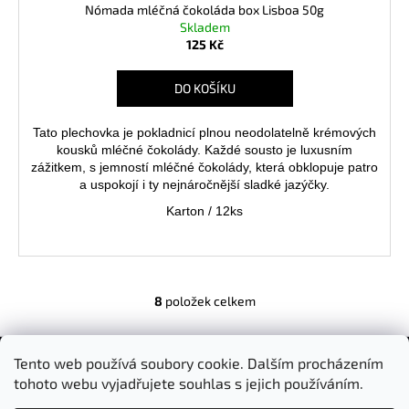
Nómada mléčná čokoláda box Lisboa 50g
Skladem
125 Kč
DO KOŠÍKU
Tato plechovka je pokladnicí plnou neodolatelně krémových
kousků mléčné čokolády.
Každé sousto je luxusním
zážitkem, s jemností mléčné čokolády, která obklopuje patro
a uspokojí i ty nejnáročnější sladké jazýčky.
Karton / 12ks
8
položek celkem
O
v
Z
l
Á
Tento web používá soubory cookie. Dalším procházením
á
Facebook
P
tohoto webu vyjadřujete souhlas s jejich používáním.
d
A