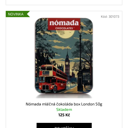
NÓMADA
MLÉČNÁ
ČOKOLÁDA
NOVINKA
Kód:
301073
BOX
AVEIRO
50G
125
Kč
Nómada mléčná čokoláda box London 50g
Skladem
125 Kč