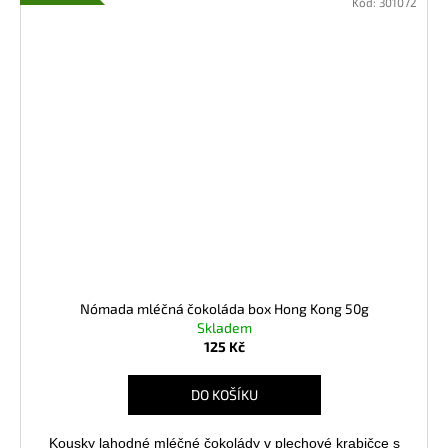
Kód:
301072
Nómada mléčná čokoláda box Hong Kong 50g
Skladem
125 Kč
DO KOŠÍKU
Kousky lahodné mléčné čokolády v plechové krabičce s