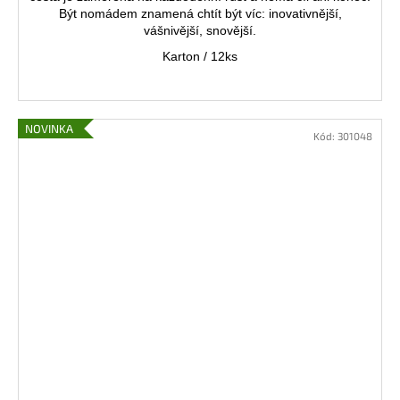
Být nomádem znamená chtít být víc: inovativnější,
vášnivější, snovější.
Karton / 12ks
NOVINKA
Kód:
301048