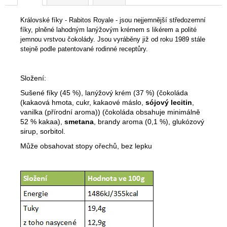
NÓMADA
MLÉČNÁ
Královské fíky -
Rabitos Royale - jsou
nejjemnější
středozemní
ČOKOLÁDA
fíky,
plněné
lahodným lanýžovým krémem s likérem a
polité
BOX
jemnou
vrstvou
čokolády. Jsou vyráběny již od roku 1989 stále
LISBOA
50G
stejně podle patentované rodinné receptůry.
125
Kč
Složení:
Sušené fíky (45 %), lanýžový krém (37 %) (čokoláda
(kakaová hmota, cukr, kakaové máslo,
sójový lecitin
,
vanilka (přírodní aroma)) (čokoláda obsahuje minimálně
52 % kakaa),
smetana
, brandy aroma (0,1 %), glukózový
sirup, sorbitol.
Může obsahovat stopy ořechů, bez lepku